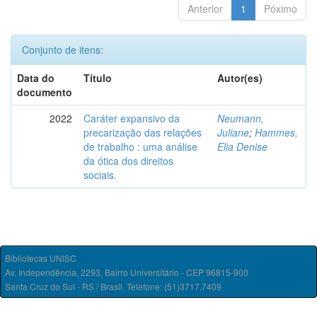
Anterior
1
Póximo
Conjunto de itens:
Data do
Título
Autor(es)
documento
2022
Caráter expansivo da
Neumann,
precarização das relações
Juliane
;
Hammes,
de trabalho : uma análise
Elia Denise
da ótica dos direitos
sociais.
Bibliotecas UNISC
Av. Independência, 2293, Bairro Universitário - CEP 96815-900
Santa Cruz do Sul - RS / Brasil. Telefone: (51)3717.7409