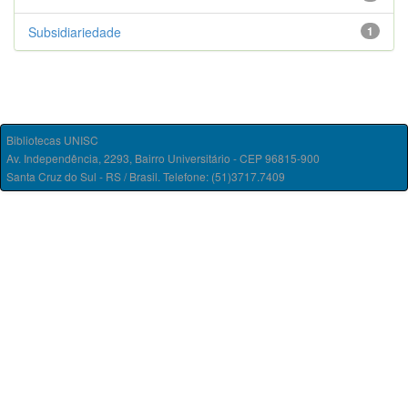
Subsidiariedade
1
Bibliotecas UNISC
Av. Independência, 2293, Bairro Universitário - CEP 96815-900
Santa Cruz do Sul - RS / Brasil. Telefone: (51)3717.7409