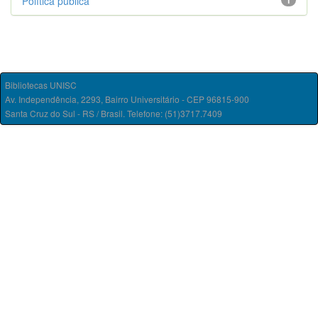
Política pública
1
Bibliotecas UNISC
Av. Independência, 2293, Bairro Universitário - CEP 96815-900
Santa Cruz do Sul - RS / Brasil. Telefone: (51)3717.7409