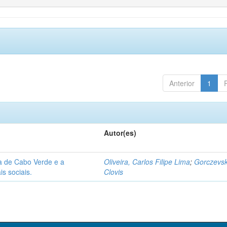
Anterior
1
Autor(es)
ca de Cabo Verde e a
Oliveira, Carlos Filipe Lima
;
Gorczevsk
s sociais.
Clovis