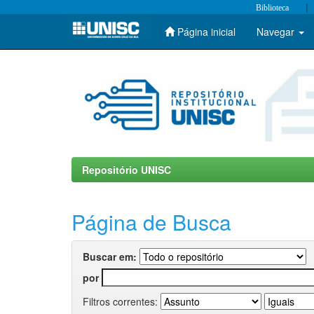
|
Biblioteca
Página inicial
Navegar
Skip
navigation
Repositório UNISC
Página de Busca
Buscar em:
por
Filtros correntes: