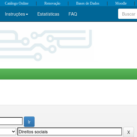
|
|
|
|
Catálogo Online
Renovação
Bases de Dados
Moodle
Instruções
Estatísticas
FAQ