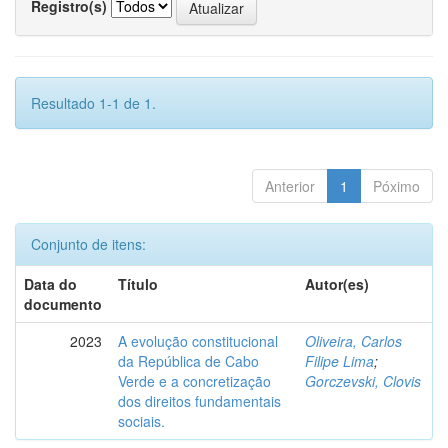
Registro(s)
Resultado 1-1 de 1.
Anterior
1
Póximo
Conjunto de itens:
Data do
Título
Autor(es)
documento
2023
A evolução constitucional
Oliveira, Carlos
da República de Cabo
Filipe Lima
;
Verde e a concretização
Gorczevski, Clovis
dos direitos fundamentais
sociais.