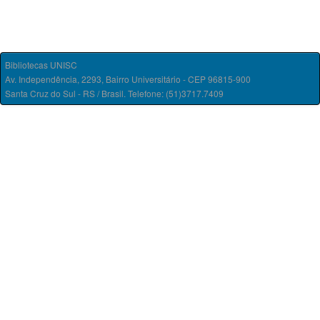
Bibliotecas UNISC
Av. Independência, 2293, Bairro Universitário - CEP 96815-900
Santa Cruz do Sul - RS / Brasil. Telefone: (51)3717.7409