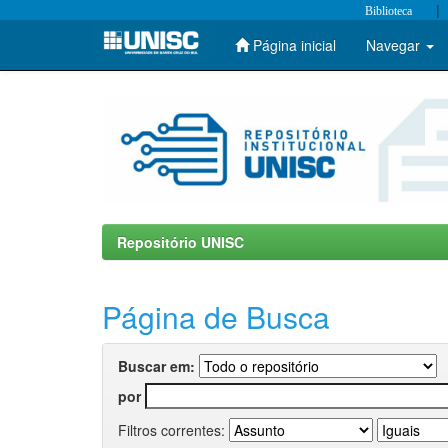
|
Biblioteca
Página inicial
Navegar
Skip
navigation
Repositório UNISC
Página de Busca
Buscar em:
por
Filtros correntes: