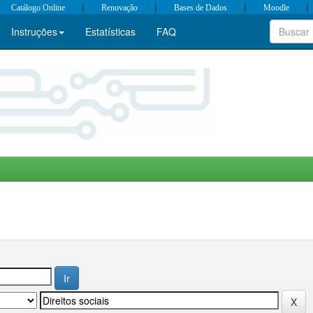
|
|
|
|
Catálogo Online
Renovação
Bases de Dados
Moodle
Instruções
Estatísticas
FAQ