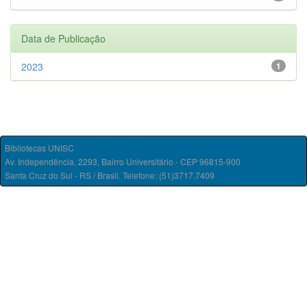
Data de Publicação
2023
1
Bibliotecas UNISC
Av. Independência, 2293, Bairro Universitário - CEP 96815-900
Santa Cruz do Sul - RS / Brasil. Telefone: (51)3717.7409