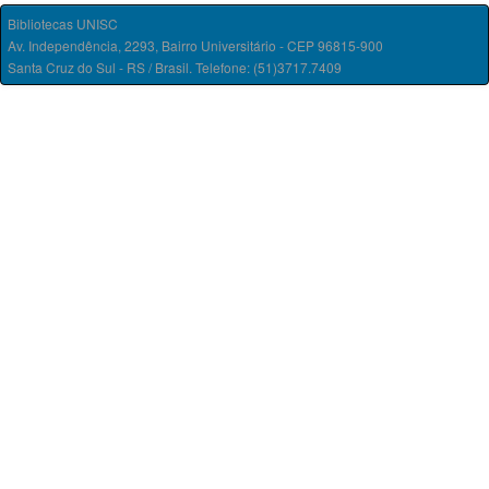
Bibliotecas UNISC
Av. Independência, 2293, Bairro Universitário - CEP 96815-900
Santa Cruz do Sul - RS / Brasil. Telefone: (51)3717.7409