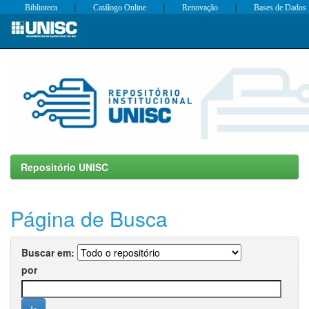
|
|
|
Biblioteca
Catálogo Online
Renovação
Bases de Dados
Skip
navigation
Repositório UNISC
Página de Busca
Buscar em:
por