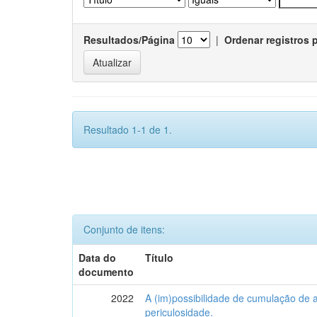
Resultados/Página
|
Ordenar registros 
Resultado 1-1 de 1.
Conjunto de itens:
Data do
Título
documento
2022
A (im)possibilidade de cumulação de a
periculosidade.