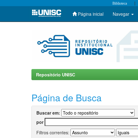
|
Biblioteca
Página inicial
Navegar
Skip
navigation
Repositório UNISC
Página de Busca
Buscar em:
por
Filtros correntes: