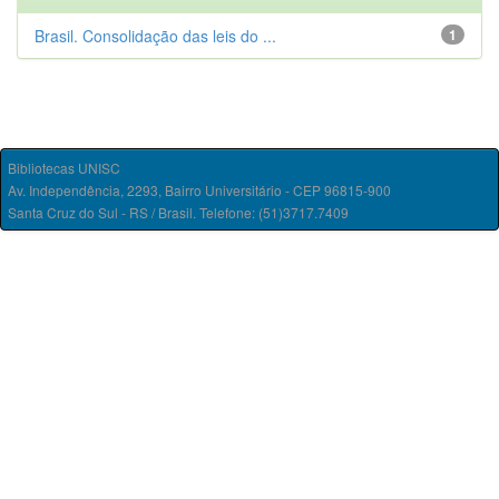
Brasil. Consolidação das leis do ...
1
Bibliotecas UNISC
Av. Independência, 2293, Bairro Universitário - CEP 96815-900
Santa Cruz do Sul - RS / Brasil. Telefone: (51)3717.7409