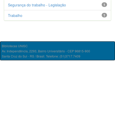
Segurança do trabalho - Legislação
1
Trabalho
1
Bibliotecas UNISC
Av. Independência, 2293, Bairro Universitário - CEP 96815-900
Santa Cruz do Sul - RS / Brasil. Telefone: (51)3717.7409