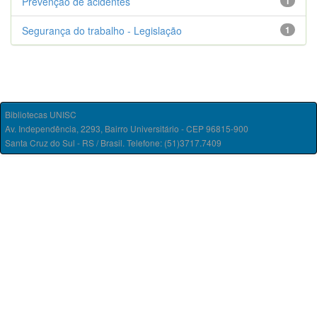
Prevenção de acidentes
1
Segurança do trabalho - Legislação
1
Bibliotecas UNISC
Av. Independência, 2293, Bairro Universitário - CEP 96815-900
Santa Cruz do Sul - RS / Brasil. Telefone: (51)3717.7409