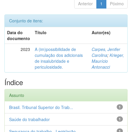
Anterior
1
Póximo
Conjunto de itens:
Data do
Título
Autor(es)
documento
2023
A (im)possibilidade de
Carpes, Jenifer
cumulação dos adicionais
Carolina
;
Krieger,
de insalubridade e
Maurício
periculosidade.
Antonacci
Índice
Assunto
Brasil. Tribunal Superior do Trab...
1
Saúde do trabalhador
1
Segurança do trabalho - Legislação
1