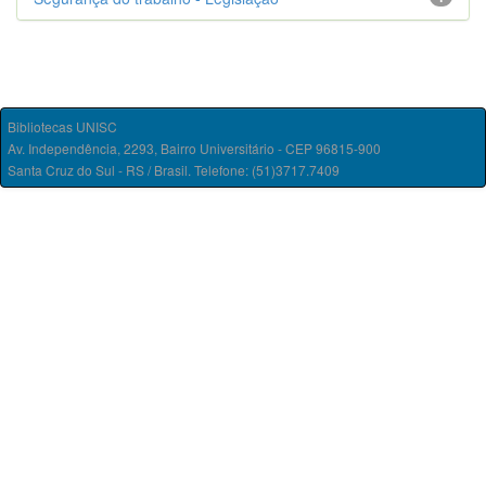
Bibliotecas UNISC
Av. Independência, 2293, Bairro Universitário - CEP 96815-900
Santa Cruz do Sul - RS / Brasil. Telefone: (51)3717.7409