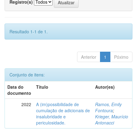
Registro(s)
Resultado 1-1 de 1.
Anterior
1
Póximo
Conjunto de itens:
Data do
Título
Autor(es)
documento
2022
A (im)possibilidade de
Ramos, Emily
cumulação de adicionais de
Fontoura
;
insalubridade e
Krieger, Maurício
periculosidade.
Antonacci