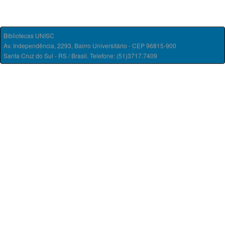
Bibliotecas UNISC
Av. Independência, 2293, Bairro Universitário - CEP 96815-900
Santa Cruz do Sul - RS / Brasil. Telefone: (51)3717.7409