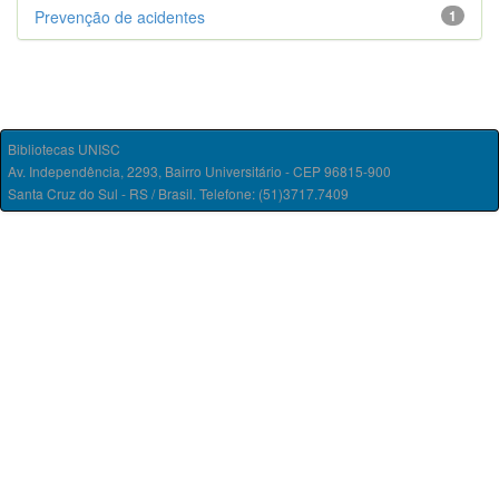
Prevenção de acidentes
1
Bibliotecas UNISC
Av. Independência, 2293, Bairro Universitário - CEP 96815-900
Santa Cruz do Sul - RS / Brasil. Telefone: (51)3717.7409