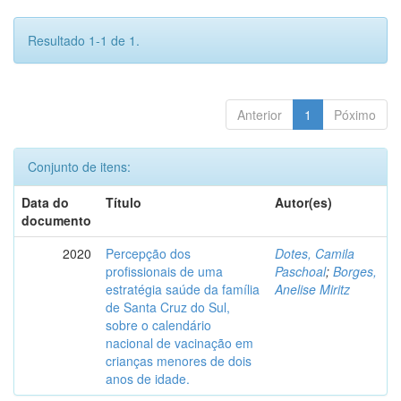
Resultado 1-1 de 1.
Anterior
1
Póximo
Conjunto de itens:
Data do
Título
Autor(es)
documento
2020
Percepção dos
Dotes, Camila
profissionais de uma
Paschoal
;
Borges,
estratégia saúde da família
Anelise Miritz
de Santa Cruz do Sul,
sobre o calendário
nacional de vacinação em
crianças menores de dois
anos de idade.