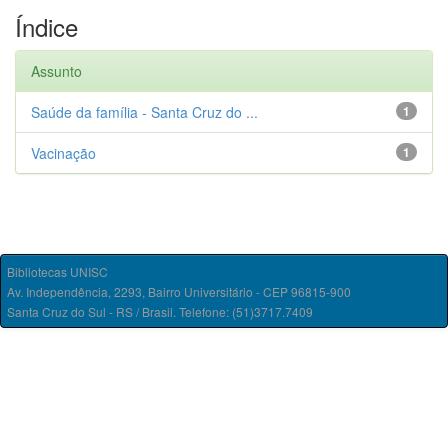
Índice
Assunto
Saúde da família - Santa Cruz do ...
1
Vacinação
1
Bibliotecas UNISC
Av. Independência, 2293, Bairro Universitário - CEP 96815-900
Santa Cruz do Sul - RS / Brasil. Telefone: (51)3717.7409