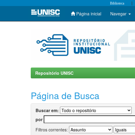
|
Biblioteca
Página inicial
Navegar
Skip
navigation
Repositório UNISC
Página de Busca
Buscar em:
por
Filtros correntes: