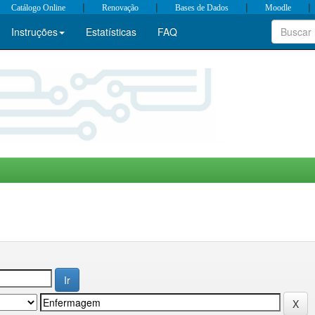
|
|
|
|
Catálogo Online
Renovação
Bases de Dados
Moodle
Instruções
Estatísticas
FAQ