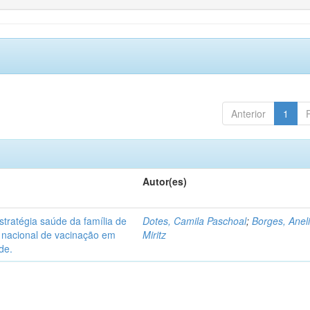
Anterior
1
Autor(es)
tratégia saúde da família de
Dotes, Camila Paschoal
;
Borges, Anel
o nacional de vacinação em
Miritz
de.