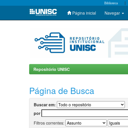
|
Biblioteca
Página inicial
Navegar
Skip
navigation
Repositório UNISC
Página de Busca
Buscar em:
por
Filtros correntes: