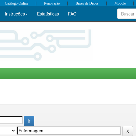
|
|
|
|
Catálogo Online
Renovação
Bases de Dados
Moodle
Instruções
Estatísticas
FAQ