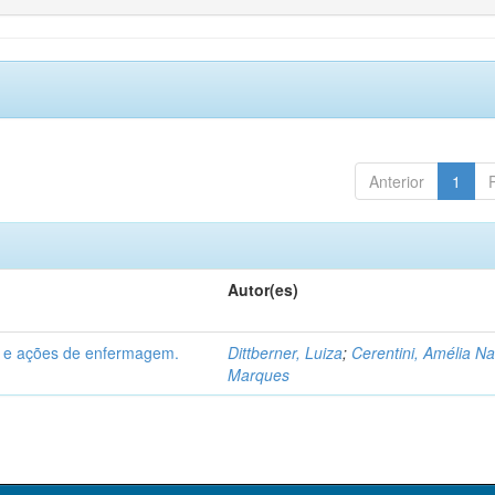
Anterior
1
Autor(es)
s e ações de enfermagem.
Dittberner, Luiza
;
Cerentini, Amélia Na
Marques