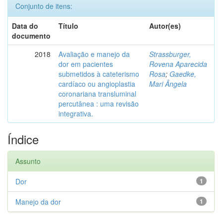
Conjunto de itens:
Data do
Título
Autor(es)
documento
2018
Avaliação e manejo da
Strassburger,
dor em pacientes
Rovena Aparecida
submetidos à cateterismo
Rosa
;
Gaedke,
cardíaco ou angioplastia
Mari Ângela
coronariana transluminal
percutânea : uma revisão
integrativa.
Índice
Assunto
Dor
1
Manejo da dor
1