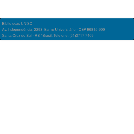
Bibliotecas UNISC
Av. Independência, 2293, Bairro Universitário - CEP 96815-900
Santa Cruz do Sul - RS / Brasil. Telefone: (51)3717.7409