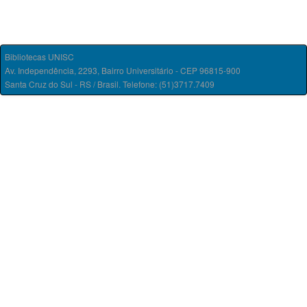
Bibliotecas UNISC
Av. Independência, 2293, Bairro Universitário - CEP 96815-900
Santa Cruz do Sul - RS / Brasil. Telefone: (51)3717.7409