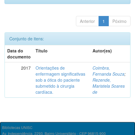
Anterior
1
Póximo
Conjunto de itens:
Data do
Título
Autor(es)
documento
2017
Orientações de
Coimbra,
enfermagem significativas
Fernanda Souza
;
sob a ótica do paciente
Rezende,
submetido à cirurgia
Maristela Soares
cardíaca.
de
Bibliotecas UNISC
Av. Independência, 2293, Bairro Universitário - CEP 96815-900