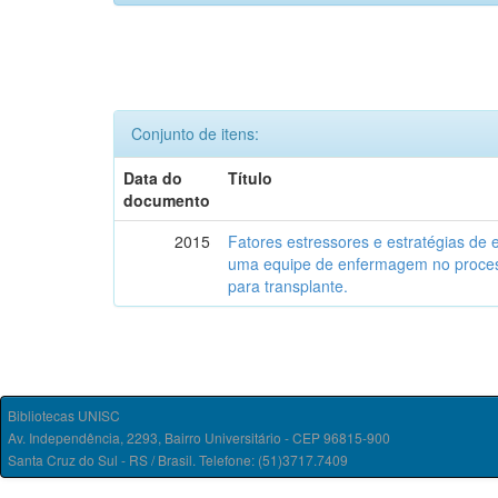
Conjunto de itens:
Data do
Título
documento
2015
Fatores estressores e estratégias de 
uma equipe de enfermagem no proces
para transplante.
Bibliotecas UNISC
Av. Independência, 2293, Bairro Universitário - CEP 96815-900
Santa Cruz do Sul - RS / Brasil. Telefone: (51)3717.7409