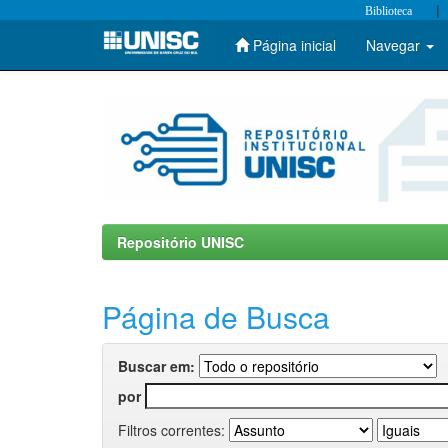
|
Biblioteca
Página inicial
Navegar
Skip
navigation
Repositório UNISC
Página de Busca
Buscar em:
por
Filtros correntes: