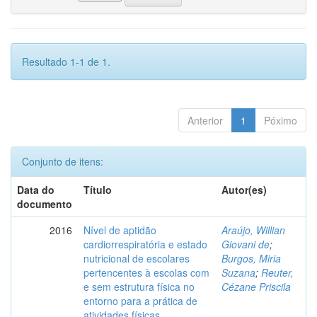
Resultado 1-1 de 1.
Anterior
1
Póximo
Conjunto de itens:
Data do
Título
Autor(es)
documento
2016
Nível de aptidão
Araújo, Willian
cardiorrespiratória e estado
Giovani de
;
nutricional de escolares
Burgos, Miria
pertencentes à escolas com
Suzana
;
Reuter,
e sem estrutura física no
Cézane Priscila
entorno para a prática de
atividades físicas.