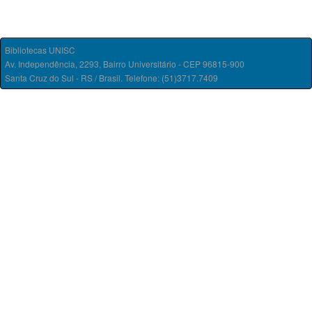
Bibliotecas UNISC
Av. Independência, 2293, Bairro Universitário - CEP 96815-900
Santa Cruz do Sul - RS / Brasil. Telefone: (51)3717.7409