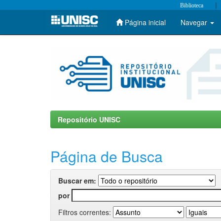
|
Biblioteca
Página inicial
Navegar
Skip
navigation
Repositório UNISC
Página de Busca
Buscar em:
por
Filtros correntes: