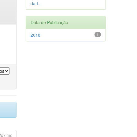
da I...
Data de Publicação
2018
1
Póximo