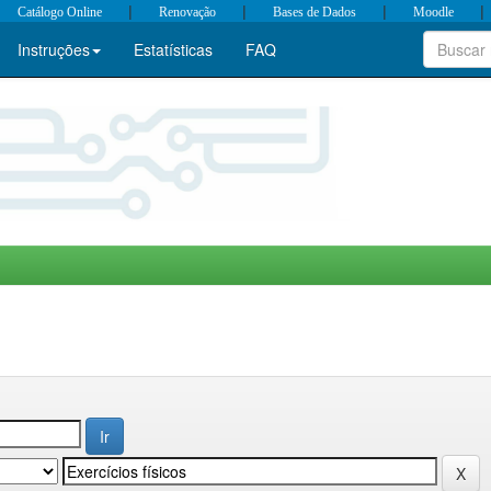
|
|
|
|
Catálogo Online
Renovação
Bases de Dados
Moodle
Instruções
Estatísticas
FAQ