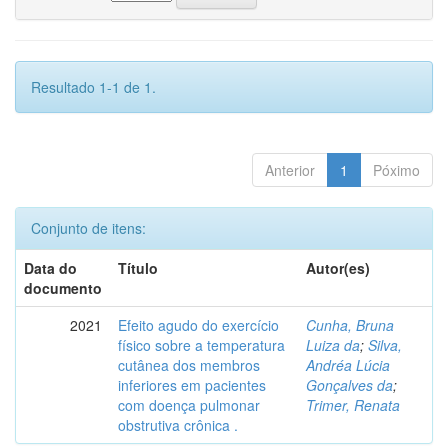
Resultado 1-1 de 1.
Anterior
1
Póximo
Conjunto de itens:
Data do
Título
Autor(es)
documento
2021
Efeito agudo do exercício
Cunha, Bruna
físico sobre a temperatura
Luiza da
;
Silva,
cutânea dos membros
Andréa Lúcia
inferiores em pacientes
Gonçalves da
;
com doença pulmonar
Trimer, Renata
obstrutiva crônica .