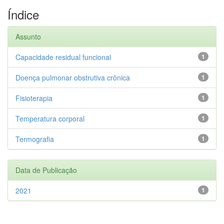
Índice
Assunto
Capacidade residual funcional
1
Doença pulmonar obstrutiva crônica
1
Fisioterapia
1
Temperatura corporal
1
Termografia
1
Data de Publicação
2021
1