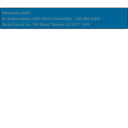
Bibliotecas UNISC
Av. Independência, 2293, Bairro Universitário - CEP 96815-900
Santa Cruz do Sul - RS / Brasil. Telefone: (51)3717.7409