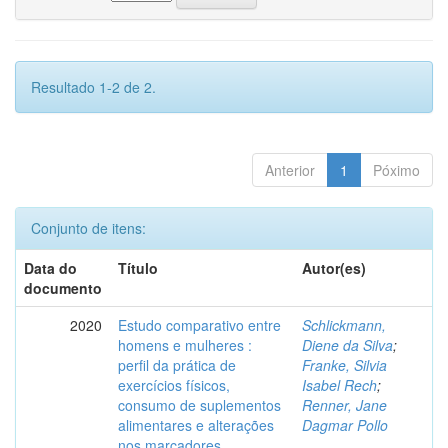
Resultado 1-2 de 2.
Anterior
1
Póximo
Conjunto de itens:
Data do
Título
Autor(es)
documento
2020
Estudo comparativo entre
Schlickmann,
homens e mulheres :
Diene da Silva
;
perfil da prática de
Franke, Silvia
exercícios físicos,
Isabel Rech
;
consumo de suplementos
Renner, Jane
alimentares e alterações
Dagmar Pollo
nos marcadores