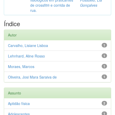
fisiológicos em praticantes
Possuelo, Lia
de crossfit® e corrida de
Gonçalves
rua.
Índice
Autor
Carvalho, Lisiane Lisboa
1
Lehnhard, Aline Rosso
1
Moraes, Marcos
1
Oliveira, Josi Mara Saraiva de
1
Assunto
Aptidão física
2
Adolescentes
1