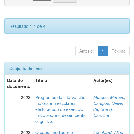
Resultado 1-4 de 4.
Anterior
1
Póximo
Conjunto de itens:
Data do
Título
Autor(es)
documento
2023
Programas de intervenção
Moraes, Marcos
;
motora em escolares :
Campos, Deivis
efeito agudo do exercício
de
;
Brand,
físico sobre o desempenho
Caroline
cognitivo.
2023
O papel mediador e
Lehnhard, Aline