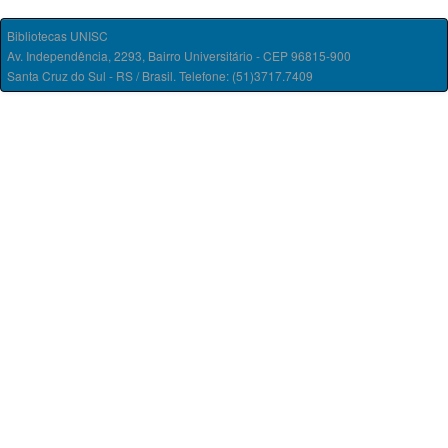
Bibliotecas UNISC
Av. Independência, 2293, Bairro Universitário - CEP 96815-900
Santa Cruz do Sul - RS / Brasil. Telefone: (51)3717.7409