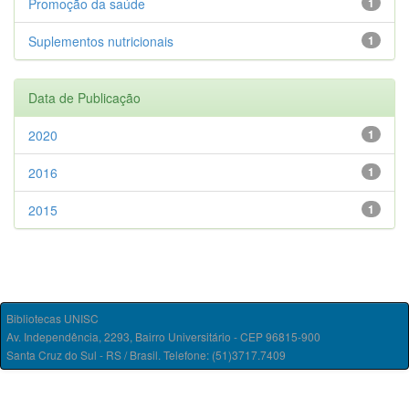
Promoção da saúde
1
Suplementos nutricionais
1
Data de Publicação
2020
1
2016
1
2015
1
Bibliotecas UNISC
Av. Independência, 2293, Bairro Universitário - CEP 96815-900
Santa Cruz do Sul - RS / Brasil. Telefone: (51)3717.7409