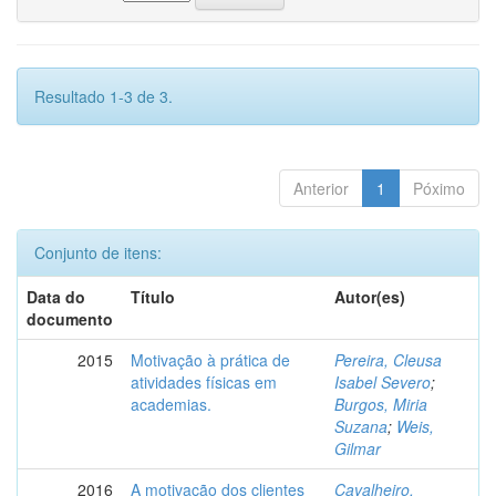
Resultado 1-3 de 3.
Anterior
1
Póximo
Conjunto de itens:
Data do
Título
Autor(es)
documento
2015
Motivação à prática de
Pereira, Cleusa
atividades físicas em
Isabel Severo
;
academias.
Burgos, Miria
Suzana
;
Weis,
Gilmar
2016
A motivação dos clientes
Cavalheiro,