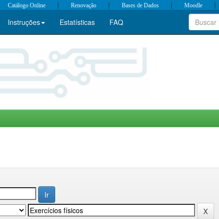
|
|
|
|
Catálogo Online
Renovação
Bases de Dados
Moodle
Instruções
Estatísticas
FAQ