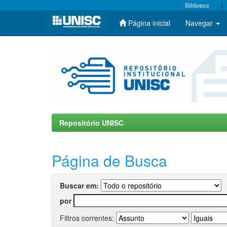
|
Biblioteca
Página inicial
Navegar
Skip
navigation
Repositório UNISC
Página de Busca
Buscar em:
por
Filtros correntes: