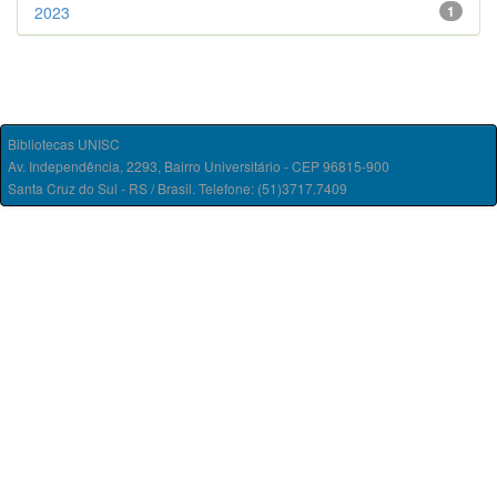
2023
1
Bibliotecas UNISC
Av. Independência, 2293, Bairro Universitário - CEP 96815-900
Santa Cruz do Sul - RS / Brasil. Telefone: (51)3717.7409