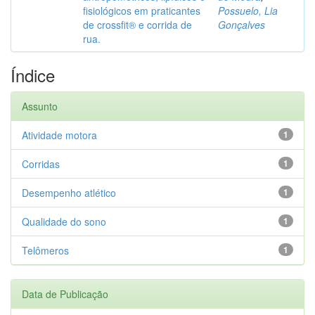
fisiológicos em praticantes
Possuelo, Lia
de crossfit® e corrida de
Gonçalves
rua.
Índice
Assunto
Atividade motora
1
Corridas
1
Desempenho atlético
1
Qualidade do sono
1
Telômeros
1
Data de Publicação