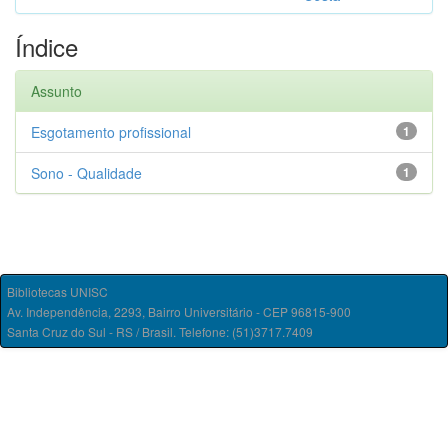
Índice
Assunto
Esgotamento profissional
1
Sono - Qualidade
1
Bibliotecas UNISC
Av. Independência, 2293, Bairro Universitário - CEP 96815-900
Santa Cruz do Sul - RS / Brasil. Telefone: (51)3717.7409