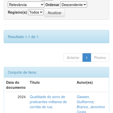
Ordenar
Registro(s)
Resultado 1-1 de 1.
Anterior
1
Póximo
Conjunto de itens:
Data do
Título
Autor(es)
documento
2024
Qualidade do sono de
Gassen,
praticantes militares de
Guilherme
;
corrida de rua.
Branco, Jeronimo
Costa