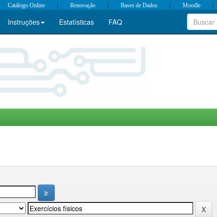
|
|
|
|
Catálogo Online
Renovação
Bases de Dados
Moodle
Instruções
Estatísticas
FAQ