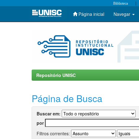
|
Biblioteca
Página inicial
Navegar
Skip
navigation
Repositório UNISC
Página de Busca
Buscar em:
por
Filtros correntes: