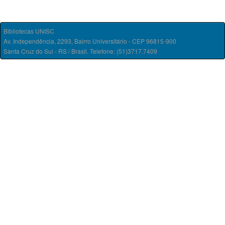
Bibliotecas UNISC
Av. Independência, 2293, Bairro Universitário - CEP 96815-900
Santa Cruz do Sul - RS / Brasil. Telefone: (51)3717.7409