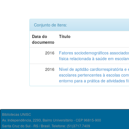
Conjunto de itens:
Data do
Título
documento
2016
Fatores sociodemográficos associados
física relacionada à saúde em escolar
2016
Nível de aptidão cardiorrespiratória e 
escolares pertencentes à escolas com 
entorno para a prática de atividades fí
Bibliotecas UNISC
Av. Independência, 2293, Bairro Universitário - CEP 96815-900
Santa Cruz do Sul - RS / Brasil. Telefone: (51)3717.7409