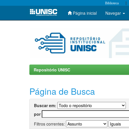
|
Biblioteca
Página inicial
Navegar
Skip
navigation
Repositório UNISC
Página de Busca
Buscar em:
por
Filtros correntes: