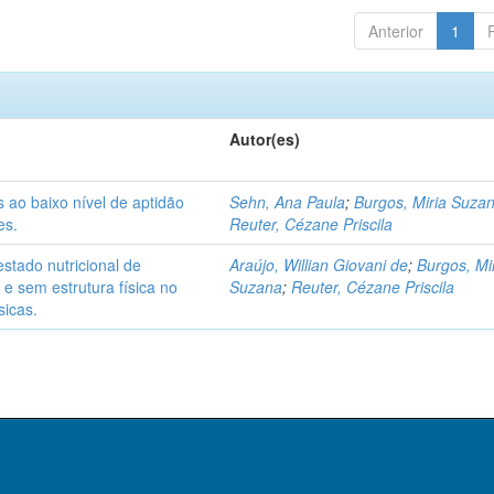
Anterior
1
Autor(es)
 ao baixo nível de aptidão
Sehn, Ana Paula
;
Burgos, Miria Suza
es.
Reuter, Cézane Priscila
estado nutricional de
Araújo, Willian Giovani de
;
Burgos, Mi
e sem estrutura física no
Suzana
;
Reuter, Cézane Priscila
sicas.