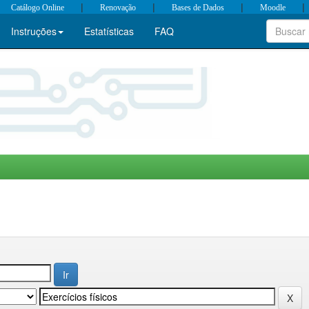
|
|
|
|
Catálogo Online
Renovação
Bases de Dados
Moodle
Instruções
Estatísticas
FAQ