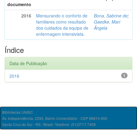
documento
2016
Mensurando o conforto de
Bona, Sabrine de
;
familiares como resultado
Gaedke, Mari
dos cuidados da equipe de
Ângela
enfermagem intensivista.
Índice
Data de Publicação
2016
1
Bibliotecas UNISC
Av. Independência, 2293, Bairro Universitário - CEP 96815-900
Santa Cruz do Sul - RS / Brasil. Telefone: (51)3717.7409