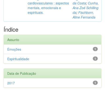
cardiovasculares : aspectos
da Costa
;
Cunha,
mentais, emocionais e
Ana Zoé Schilling
espirituais.
da
;
Fischborn,
Aline Fernanda
Índice
Assunto
Emoções
1
Espiritualidade
1
Data de Publicação
2017
1