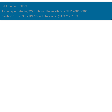
Bibliotecas UNISC
Av. Independência, 2293, Bairro Universitário - CEP 96815-900
Santa Cruz do Sul - RS / Brasil. Telefone: (51)3717.7409