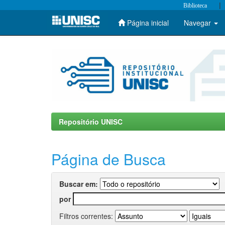
|
Biblioteca
Página inicial
Navegar
Skip
navigation
Repositório UNISC
Página de Busca
Buscar em:
por
Filtros correntes: