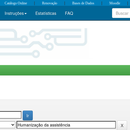
|
|
|
|
Catálogo Online
Renovação
Bases de Dados
Moodle
Instruções
Estatísticas
FAQ