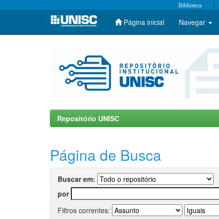
|
Biblioteca
Página inicial
Navegar
Skip
navigation
Repositório UNISC
Página de Busca
Buscar em:
por
Filtros correntes: