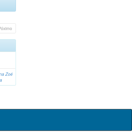
Póximo
na Zoé
da