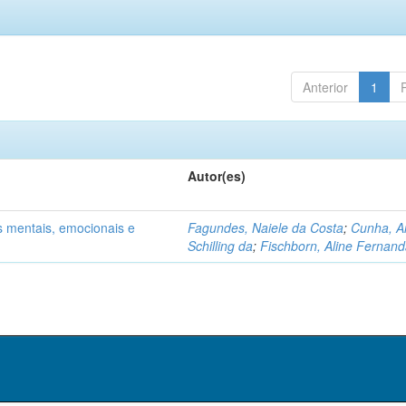
Anterior
1
Autor(es)
s mentais, emocionais e
Fagundes, Naiele da Costa
;
Cunha, A
Schilling da
;
Fischborn, Aline Fernan