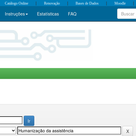
|
|
|
|
Catálogo Online
Renovação
Bases de Dados
Moodle
Instruções
Estatísticas
FAQ