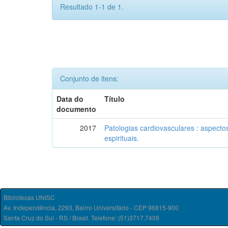
Resultado 1-1 de 1.
Conjunto de itens:
Data do
Título
documento
2017
Patologias cardiovasculares : aspecto
espirituais.
Bibliotecas UNISC
Av. Independência, 2293, Bairro Universitário - CEP 96815-900
Santa Cruz do Sul - RS / Brasil. Telefone: (51)3717.7409