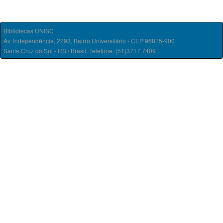
Bibliotecas UNISC
Av. Independência, 2293, Bairro Universitário - CEP 96815-900
Santa Cruz do Sul - RS / Brasil. Telefone: (51)3717.7409