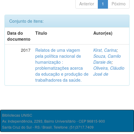
Anterior
1
Póximo
Conjunto de itens:
Data do
Título
Autor(es)
documento
2017
Relatos de uma viagem
Kirst, Carina
;
pela política nacional de
Souza, Camilo
humanização :
Darsie de
;
problematizações acerca
Oliveira, Cláudio
da educação e produção de
José de
trabalhadores da saúde.
Bibliotecas UNISC
Av. Independência, 2293, Bairro Universitário - CEP 96815-900
Santa Cruz do Sul - RS / Brasil. Telefone: (51)3717.7409