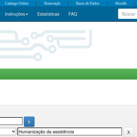
|
|
|
|
Catálogo Online
Renovação
Bases de Dados
Moodle
Instruções
Estatísticas
FAQ