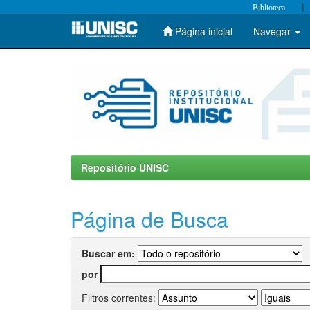
|
Biblioteca
Página inicial
Navegar
Skip
navigation
Repositório UNISC
Página de Busca
Buscar em:
por
Filtros correntes: