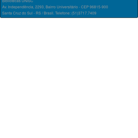
Bibliotecas UNISC
Av. Independência, 2293, Bairro Universitário - CEP 96815-900
Santa Cruz do Sul - RS / Brasil. Telefone: (51)3717.7409