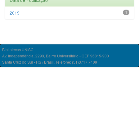
Data de Publicação
2019
1
Bibliotecas UNISC
Av. Independência, 2293, Bairro Universitário - CEP 96815-900
Santa Cruz do Sul - RS / Brasil. Telefone: (51)3717.7409