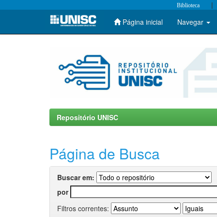
|
Biblioteca
Página inicial
Navegar
Skip
navigation
Repositório UNISC
Página de Busca
Buscar em:
por
Filtros correntes: