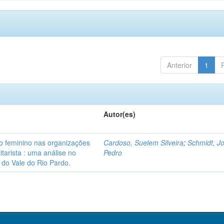
Anterior
1
Autor(es)
 feminino nas organizações
Cardoso, Suelem Silveira
;
Schmidt, J
arista : uma análise no
Pedro
do Vale do Rio Pardo.