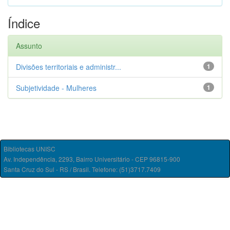
Índice
Assunto
Divisões territoriais e administr...
1
Subjetividade - Mulheres
1
Bibliotecas UNISC
Av. Independência, 2293, Bairro Universitário - CEP 96815-900
Santa Cruz do Sul - RS / Brasil. Telefone: (51)3717.7409