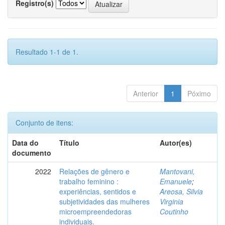
Registro(s)
Resultado 1-1 de 1.
Anterior
1
Póximo
Conjunto de itens:
Data do
Título
Autor(es)
documento
2022
Relações de gênero e
Mantovani,
trabalho feminino :
Emanuele
;
experiências, sentidos e
Areosa, Silvia
subjetividades das mulheres
Virginia
microempreendedoras
Coutinho
individuais.