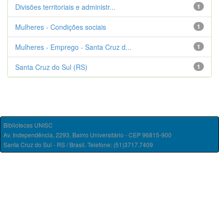
Divisões territoriais e administr...
1
Mulheres - Condições sociais
1
Mulheres - Emprego - Santa Cruz d...
1
Santa Cruz do Sul (RS)
1
Bibliotecas UNISC
Av. Independência, 2293, Bairro Universitário - CEP 96815-900
Santa Cruz do Sul - RS / Brasil. Telefone: (51)3717.7409