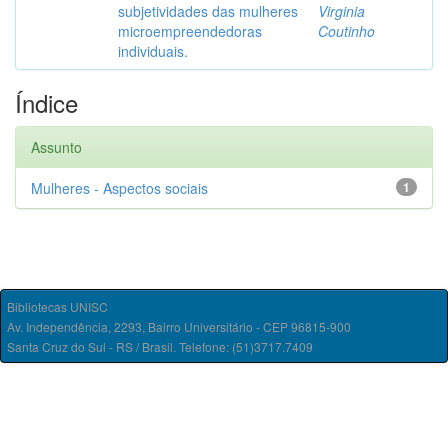
subjetividades das mulheres
Virginia
microempreendedoras
Coutinho
individuais.
Índice
Assunto
Mulheres - Aspectos sociais
1
Bibliotecas UNISC
Av. Independência, 2293, Bairro Universitário - CEP 96815-900
Santa Cruz do Sul - RS / Brasil. Telefone: (51)3717.7409