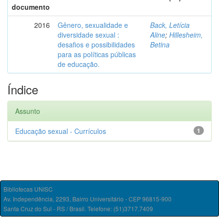
documento
2016
Gênero, sexualidade e
Back, Letícia
diversidade sexual :
Aline
;
Hillesheim,
desafios e possibilidades
Betina
para as políticas públicas
de educação.
Índice
Assunto
Educação sexual - Currículos
1
Bibliotecas UNISC
Av. Independência, 2293, Bairro Universitário - CEP 96815-900
Santa Cruz do Sul - RS / Brasil. Telefone: (51)3717.7409