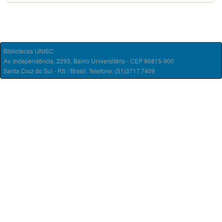
Bibliotecas UNISC
Av. Independência, 2293, Bairro Universitário - CEP 96815-900
Santa Cruz do Sul - RS / Brasil. Telefone: (51)3717.7409